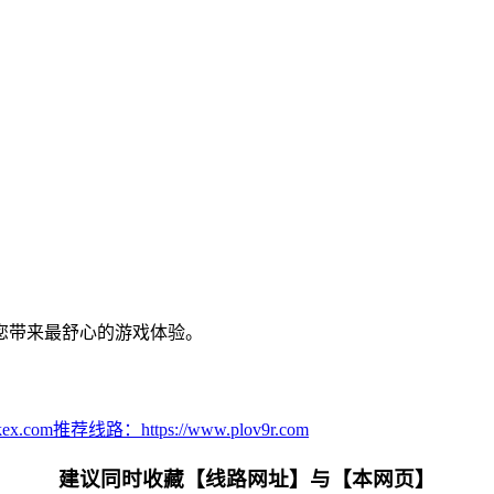
您带来最舒心的游戏体验。
kex.com
推荐线路：
https://www.plov9r.com
建议同时收藏【线路网址】与【本网页】