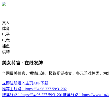
真人
体育
电子
电竞
捕鱼
棋牌
美女荷官 · 在线发牌
全网最美荷官，倾情出演，极致视觉盛宴，多元游戏种类，为
立即注册
进入主页
APP下载
推荐主线路：
https://34.96.227.59:31202
推荐线路：
https://34.96.227.59:31201
推荐线路：
https://www.1nz