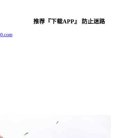
推荐『下载APP』 防止迷路
00.com