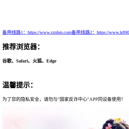
备用线路
1
：
https://www.rznbm.com
备用线路
2
：
https://www.k89
推荐浏览器：
谷歌、Safari、火狐、Edge
温馨提示：
为了您的隐私安全，请勿与"国家反诈中心"APP同设备使用！