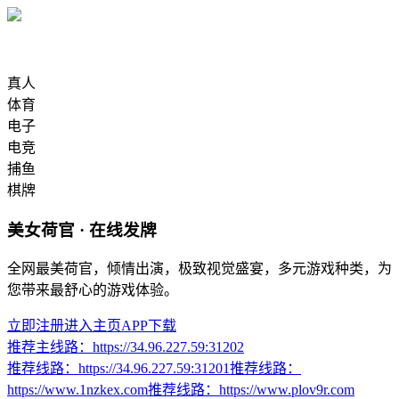
真人
体育
电子
电竞
捕鱼
棋牌
美女荷官 · 在线发牌
全网最美荷官，倾情出演，极致视觉盛宴，多元游戏种类，为
您带来最舒心的游戏体验。
立即注册
进入主页
APP下载
推荐主线路：
https://34.96.227.59:31202
推荐线路：
https://34.96.227.59:31201
推荐线路：
https://www.1nzkex.com
推荐线路：
https://www.plov9r.com