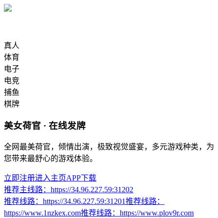
真人
体育
电子
电竞
捕鱼
棋牌
美女荷官 · 在线发牌
全网最美荷官，倾情出演，极致视觉盛宴，多元游戏种类，为
您带来最舒心的游戏体验。
立即注册
进入主页
APP下载
推荐主线路：
https://34.96.227.59:31202
推荐线路：
https://34.96.227.59:31201
推荐线路：
https://www.1nzkex.com
推荐线路：
https://www.plov9r.com